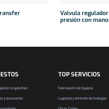
transfer
Valvula regulador
presión con man
ESTOS
TOP SERVICIOS
fijación enganches
Fabricación de Equipos
s y accesorios
Logistica y arriendo de bodegas
omponentes
Obras Civiles