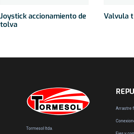
Joystick accionamiento de
Valvula 
tolva
REPU
Arrastre 
Conexione
Tormesol ltda.
Ejes y c