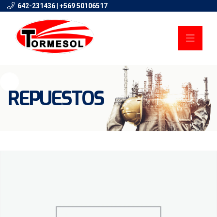
642-231436 | +569 50106517
REPUESTOS