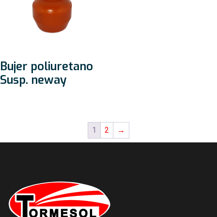
Bujer poliuretano
Susp. neway
1
2
→