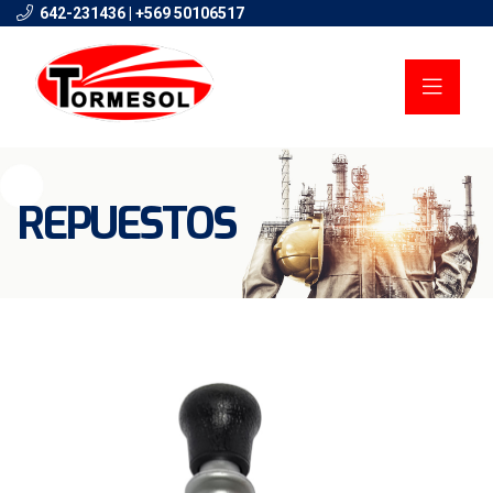
642-231436 | +569 50106517
REPUESTOS