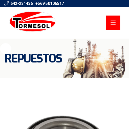
642-231436 | +569 50106517
REPUESTOS